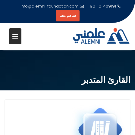
info@alemni-foundation.com
961-6-409191
ساهم معنا
Ski
t
conten
القارئ المتدبر